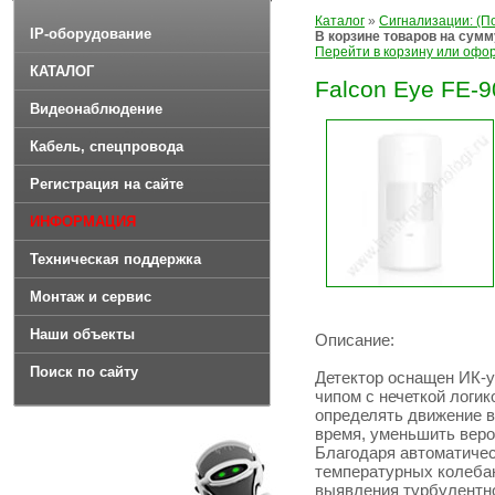
Каталог
»
Сигнализации: (П
IP-оборудование
В корзине товаров на сум
Перейти в корзину или офо
КАТАЛОГ
Falcon Eye FE-
Видеонаблюдение
Кабель, спецпровода
Регистрация на сайте
ИНФОРМАЦИЯ
Техническая поддержка
Монтаж и сервис
Наши объекты
Описание:
Поиск по сайту
Детектор оснащен ИК
чипом с нечеткой логик
определять движение в 
время, уменьшить веро
Благодаря автоматиче
температурных колебан
выявления турбулентно