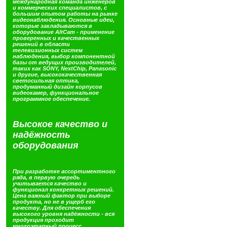
международная команда инженеров
и коммерческих специалистов, с
большим опытом работы на рынке
видеонаблюдения. Основные идеи,
которые закладываются в
оборудование
AltCam
- применение
проверенных и качественных
решений в области
телевизионных систем
наблюдения, выбор компонентной
базы от ведущих производителей,
таких как SONY, NextChip, Panasonic
и другие, высококачественная
светосильная оптика,
продуманный дизайн корпусов
видеокамер, функциональное
программное обеспечение.
Высокое качество и
надёжность
оборудования
При разработке ассортиментного
ряда, в первую очередь
учитывается качество и
функционал конкретных решений.
Цена важный фактор при выборе
продукта, но не в ущерб его
качеству. Для обеспечения
высокого уровня надёжности - вся
продукция проходит
многоэтапный процесс