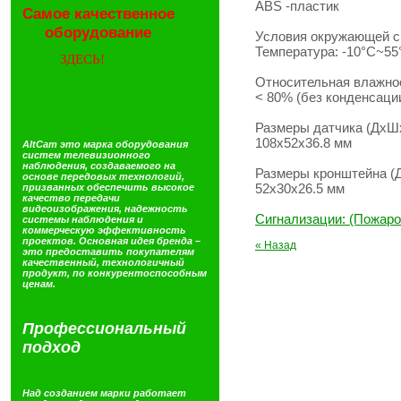
ABS -пластик
Самое
качественное
оборудование
Условия окружающей 
Температура: -10°C~55
ЗДЕСЬ!
Относительная влажно
< 80% (без конденсаци
Размеры датчика (ДхШ
108x52x36.8 мм
AltCam
это марка оборудования
систем телевизионного
наблюдения, создаваемого на
Размеры кронштейна (
основе передовых технологий,
52x30x26.5 мм
призванных обеспечить высокое
качество передачи
видеоизображения, надежность
Сигнализации: (Пожар
системы наблюдения и
коммерческую эффективность
проектов. Основная идея бренда –
« Назад
это предоставить покупателям
качественный, технологичный
продукт, по конкурентоспособным
ценам.
Профессиональный
подход
Над созданием марки работает