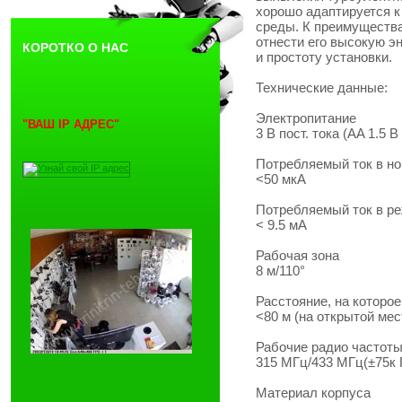
хорошо адаптируется 
среды. К преимущества
отнести его высокую э
КОРОТКО О НАС
и простоту установки.
Технические данные:
Электропитание
"ВАШ IP АДРЕС"
3 В пост. тока (AA 1.5 В
Потребляемый ток в н
<50 мкА
Потребляемый ток в р
< 9.5 мА
Рабочая зона
8 м/110°
Расстояние, на которое
<80 м (на открытой мес
Рабочие радио частот
315 МГц/433 МГц(±75к 
Материал корпуса